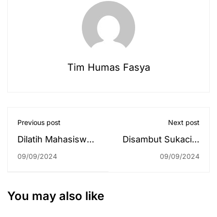
Tim Humas Fasya
Previous post
Next post
Dilatih Mahasiswa
Disambut Sukacita
KKN, para Siswa
oleh Mahasiswa,
09/09/2024
09/09/2024
SDN 1 Kindingan
Bupati Balangan
Sukses
Serahkan
Laksanakan
Beasiswa Program
You may also like
Upacara Bendera
1.000 Sarjana dan