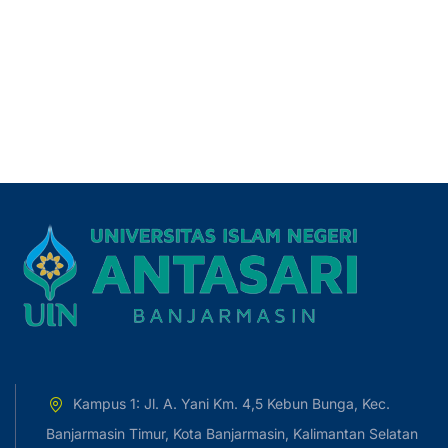
Kampus 1: Jl. A. Yani Km. 4,5 Kebun Bunga, Kec.
Banjarmasin Timur, Kota Banjarmasin, Kalimantan Selatan