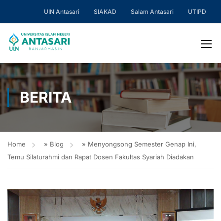
UIN Antasari
SIAKAD
Salam Antasari
UTIPD
BERITA
Home
»
Blog
»
Menyongsong Semester Genap Ini,
Temu Silaturahmi dan Rapat Dosen Fakultas Syariah Diadakan