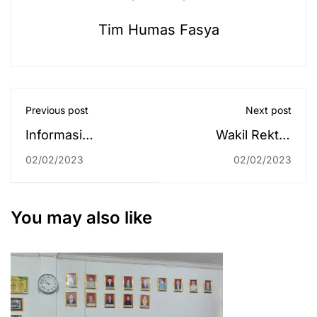
Tim Humas Fasya
Previous post
Next post
Informasi
Wakil Rektor
Mengenai Program
Kenalkan Kampus
02/02/2023
02/02/2023
Studi di
3 saat Sosialisasi
Lingkungan
Penerimaan
Fakultas Syariah
Mahasiswa Baru di
You may also like
Amuntai