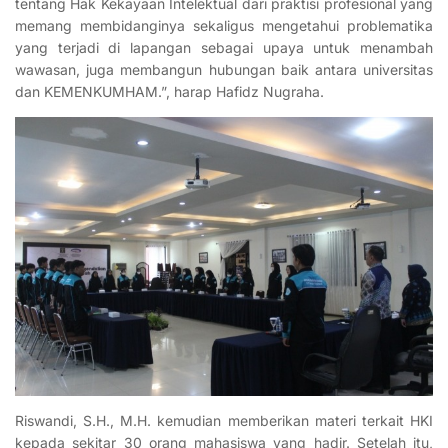
tentang Hak Kekayaan Intelektual dari praktisi profesional yang
memang membidanginya sekaligus mengetahui problematika
yang terjadi di lapangan sebagai upaya untuk menambah
wawasan, juga membangun hubungan baik antara universitas
dan KEMENKUMHAM.”, harap Hafidz Nugraha.
Riswandi, S.H., M.H. kemudian memberikan materi terkait HKI
kepada sekitar 30 orang mahasiswa yang hadir. Setelah itu,