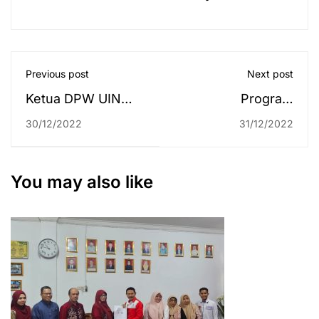
Previous post
Next post
Ketua DPW UIN
Program
Antasari Sanjung
Pascasarjana
30/12/2022
31/12/2022
Program-Program
Cetak Doktor
Luar Biasa DWP
Pendidikan
Fakultas Syariah
Antiradikalisme
You may also like
atas Nama
Barkatillah