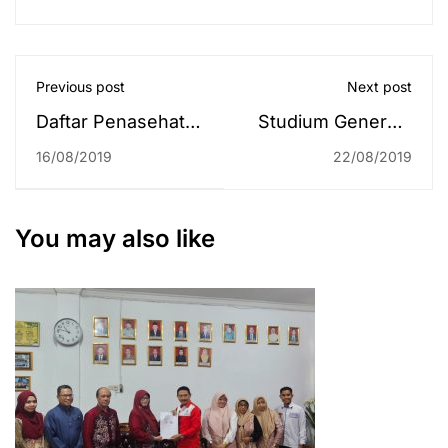
Previous post
Next post
Daftar Penasehat
Studium Generale
Akademik
Fakultas Syariah
16/08/2019
22/08/2019
Mahasiswa
Semester Ganjil
Fakultas Syariah
2019/2020 Peran
Angkatan 2019
BPJPH bagi
You may also like
Masyarakat
Indonesia.