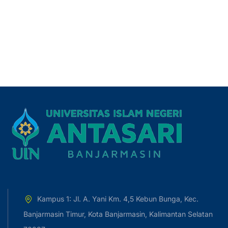
Kampus 1: Jl. A. Yani Km. 4,5 Kebun Bunga, Kec.
Banjarmasin Timur, Kota Banjarmasin, Kalimantan Selatan