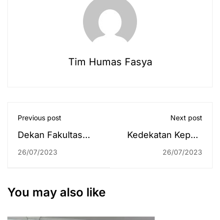
Tim Humas Fasya
Previous post
Next post
Dekan Fakultas
Kedekatan Kepala
Syariah Hadiri
BPIP dan Rektor
26/07/2023
26/07/2023
Konferensi
UIN Antasari di
Internasional di
Seminar
Thailand
Pembinaan
You may also like
Ideologi Pancasila