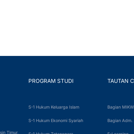
PROGRAM STUDI
TAUTAN C
S-1 Hukum Keluarga Islam
Bagian MIKW
S-1 Hukum Ekonomi Syariah
Bagian Adm.
sin Timur,
S-1 Hukum Tatanegara
E-Learning