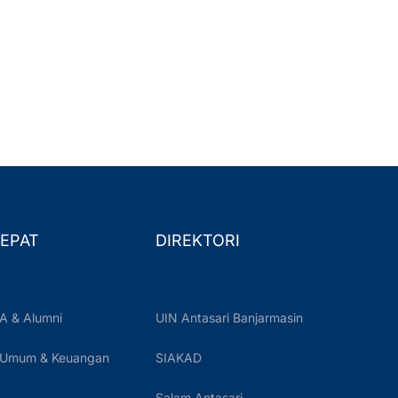
EPAT
DIREKTORI
A & Alumni
UIN Antasari Banjarmasin
 Umum & Keuangan
SIAKAD
Salam Antasari