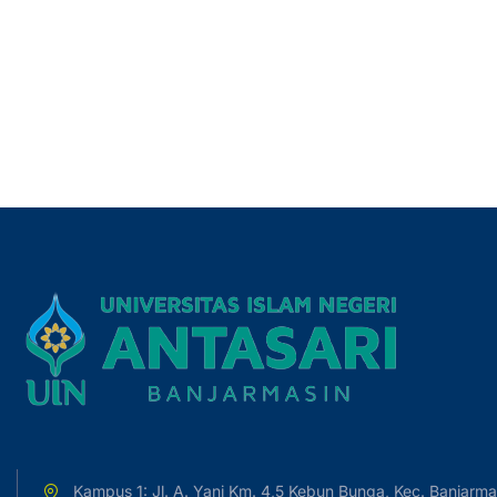
Kampus 1: Jl. A. Yani Km. 4,5 Kebun Bunga, Kec. Banjarma