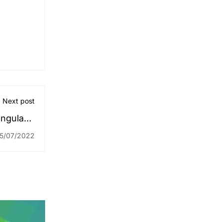
Next post
engulang
liah Lagi
15/07/2022