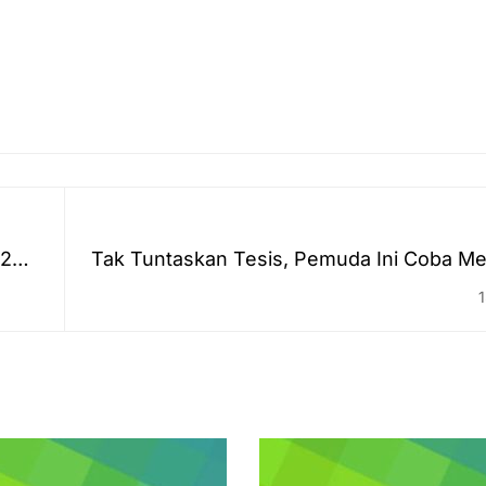
 2
Tak Tuntaskan Tesis, Pemuda Ini Coba M
Ku