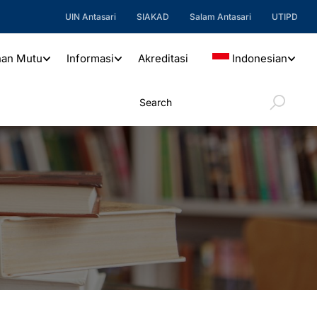
UIN Antasari
SIAKAD
Salam Antasari
UTIPD
nan Mutu
Informasi
Akreditasi
Indonesian