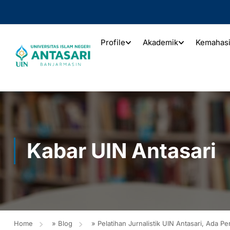
Profile
Akademik
Kemahas
Kabar UIN Antasari
Home
»
Blog
»
Pelatihan Jurnalistik UIN Antasari, Ada P