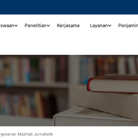
iswaan
Penelitian
Kerjasama
Layanan
Penjami
ergeseran Mazhab Jurnalistik