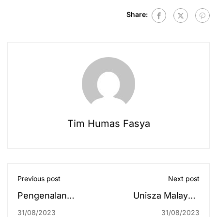
Share:
Tim Humas Fasya
Previous post
Next post
Pengenalan
Unisza Malaysia
Budaya Akademik
Jalin Kerja Sama
31/08/2023
31/08/2023