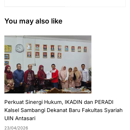
Kampus (PBAK)
dengan UIN
Mahasiswa
Antasari
Fakultas Syariah
Banjarmasin dan
You may also like
Tahun Akademik
UINSA Surabaya
2023/2024
Perkuat Sinergi Hukum, IKADIN dan PERADI
Kalsel Sambangi Dekanat Baru Fakultas Syariah
UIN Antasari
23/04/2026