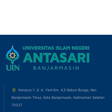
Kampus 1: Jl. A. Yani Km. 4,5 Kebun Bunga, Kec.
Banjarmasin Timur, Kota Banjarmasin, Kalimantan Selatan
70237