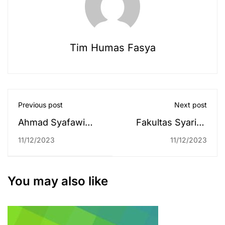
Tim Humas Fasya
Previous post
Next post
Ahmad Syafawi
Fakultas Syariah
dan Najwa Ghina
UIN Antasari Ikut
11/12/2023
11/12/2023
Maulida Terpilih
Menghadiri
Menjadi Putra Putri
Peringatan Hari
Antasari 2023
Anti Korupsi
You may also like
Sedunia Kota
Banjarmasin Tahun
2023