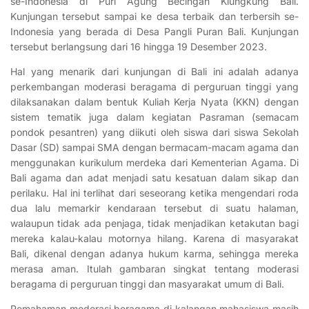
se-Indonesia di Puri Agung Becingah Klungkung Bali.
Kunjungan tersebut sampai ke desa terbaik dan terbersih se-
Indonesia yang berada di Desa Pangli Puran Bali. Kunjungan
tersebut berlangsung dari 16 hingga 19 Desember 2023.
Hal yang menarik dari kunjungan di Bali ini adalah adanya
perkembangan moderasi beragama di perguruan tinggi yang
dilaksanakan dalam bentuk Kuliah Kerja Nyata (KKN) dengan
sistem tematik juga dalam kegiatan Pasraman (semacam
pondok pesantren) yang diikuti oleh siswa dari siswa Sekolah
Dasar (SD) sampai SMA dengan bermacam-macam agama dan
menggunakan kurikulum merdeka dari Kementerian Agama. Di
Bali agama dan adat menjadi satu kesatuan dalam sikap dan
perilaku. Hal ini terlihat dari seseorang ketika mengendari roda
dua lalu memarkir kendaraan tersebut di suatu halaman,
walaupun tidak ada penjaga, tidak menjadikan ketakutan bagi
mereka kalau-kalau motornya hilang. Karena di masyarakat
Bali, dikenal dengan adanya hukum karma, sehingga mereka
merasa aman. Itulah gambaran singkat tentang moderasi
beragama di perguruan tinggi dan masyarakat umum di Bali.
Pemahaman moderasi beragama di kalangan mahasiswa masih