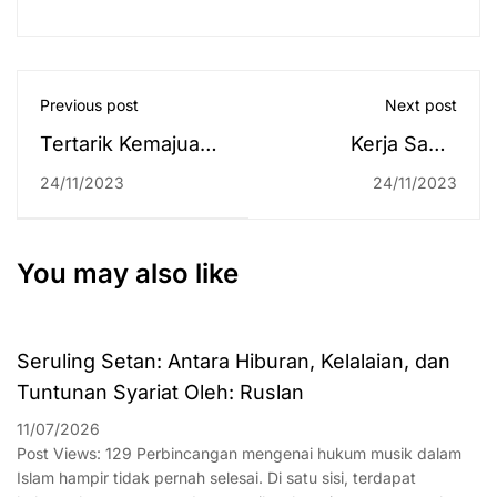
Previous post
Next post
Tertarik Kemajuan
Kerja Sama
Ma’had Al-Jami’ah
Fakultas Syariah
24/11/2023
24/11/2023
UIN Antasari,
UIN Antasari
Utusan UINSI
dengan Forum
Samarinda
Puspa Provinsi
You may also like
Berkunjung ke
Kalimantan Selatan
Kalimantan Selatan
Seruling Setan: Antara Hiburan, Kelalaian, dan
Tuntunan Syariat Oleh: Ruslan
11/07/2026
Post Views: 129 Perbincangan mengenai hukum musik dalam
Islam hampir tidak pernah selesai. Di satu sisi, terdapat