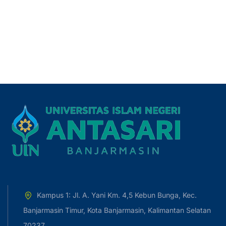
Kampus 1: Jl. A. Yani Km. 4,5 Kebun Bunga, Kec.
Banjarmasin Timur, Kota Banjarmasin, Kalimantan Selatan
70237