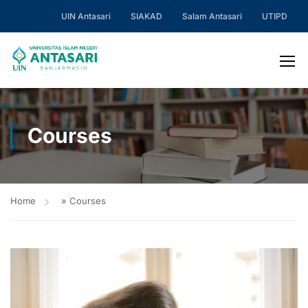
UIN Antasari
SIAKAD
Salam Antasari
UTIPD
Courses
Home
»
Courses