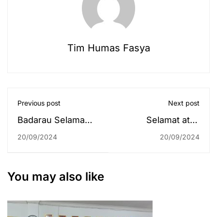
Tim Humas Fasya
Previous post
Next post
Badarau Selama
Selamat atas
Sebulan,
Raihan
20/09/2024
20/09/2024
Mahasiswa KKN
Penghargaan
Nateh (Salak)
Mahasiswa
Berharap
Fakultas Syariah di
You may also like
Rangkaian Acara
BUAF ke-8
Berjalan Lancar
Samarinda