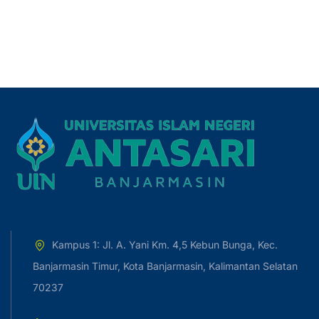
Kampus 1: Jl. A. Yani Km. 4,5 Kebun Bunga, Kec.
Banjarmasin Timur, Kota Banjarmasin, Kalimantan Selatan
70237