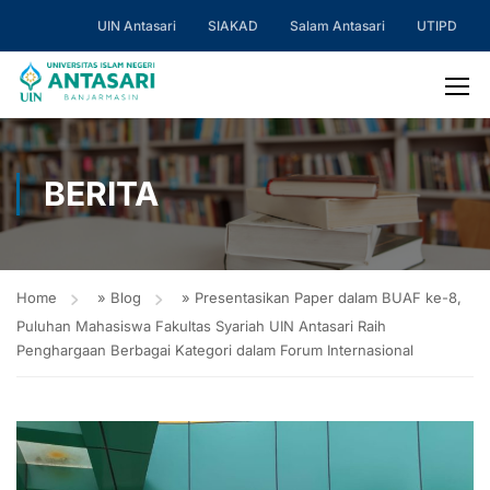
UIN Antasari
SIAKAD
Salam Antasari
UTIPD
BERITA
Home
»
Blog
»
Presentasikan Paper dalam BUAF ke-8,
Puluhan Mahasiswa Fakultas Syariah UIN Antasari Raih
Penghargaan Berbagai Kategori dalam Forum Internasional