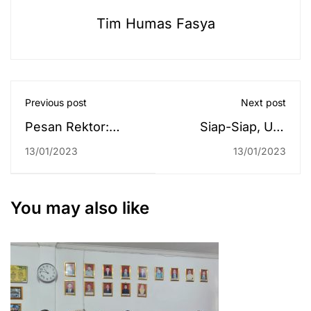
Tim Humas Fasya
Previous post
Next post
Pesan Rektor:
Siap-Siap, UIN
Baik-Baik Sama
Antasari Buka 450
13/01/2023
13/01/2023
Teman Seasrama,
Beasiswa KIP
Siapa Tahu Ada
Kuliah 2023
yang Jadi Menteri!
You may also like