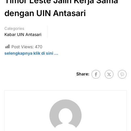
Timor Leste Jalin Kerja Sama
dengan UIN Antasari
Categories
Kabar UIN Antasari
Post Views:
470
selengkapnya klik di
sini
…
Share: