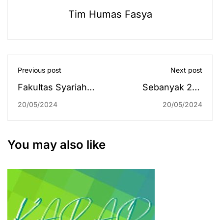
Tim Humas Fasya
Previous post
Next post
Fakultas Syariah
Sebanyak 287
Kembali
Dosen Ikuti
20/05/2024
20/05/2024
Laksanakan PKPA
Seminar Wawasan
Integrasi Ilmu
Umum dan
You may also like
Keagamaan