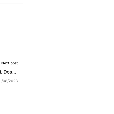
Next post
i, Dosen
ar Biasa,
1/08/2023
r Biasa!