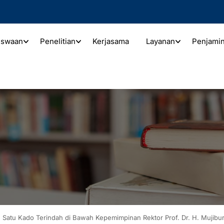
iswaan
Penelitian
Kerjasama
Layanan
Penjami
ah Satu Kado Terindah di Bawah Kepemimpinan Rektor Prof. Dr. H. Mujib