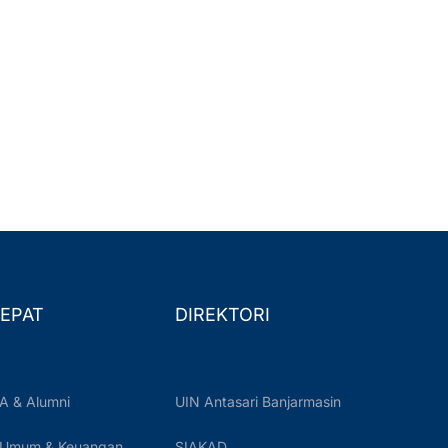
EPAT
DIREKTORI
A & Alumni
UIN Antasari Banjarmasin
 Umum & Keuangan
SIAKAD