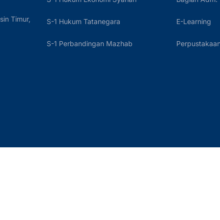
sin Timur,
S-1 Hukum Tatanegara
E-Learning
S-1 Perbandingan Mazhab
Perpustakaan 