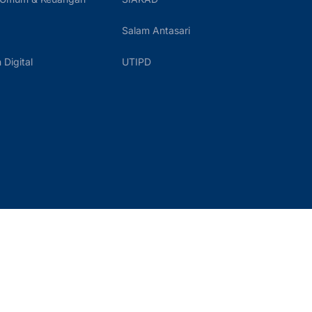
Salam Antasari
Digital
UTIPD