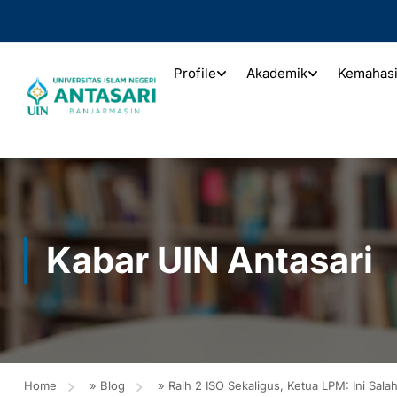
Profile
Akademik
Kemahas
Kabar UIN Antasari
Home
»
Blog
»
Raih 2 ISO Sekaligus, Ketua LPM: Ini Sal