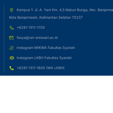
Kampus 1: Jl. A. Yani Km. 4,5 Kebun Bunga, Kec. Banjarma
Kota Banjarmasin, Kalimantan Selatan 70237
+6281-1511-1700
fasya@uin-antasari.ac.id
Instagram MIKWA Fakultas Syariah
Instagram LKBH Fakultas Syariah
+6281-1511-1800 (WA LKBH)
Copyright © 2023 UIN Antasari Banjarmasin