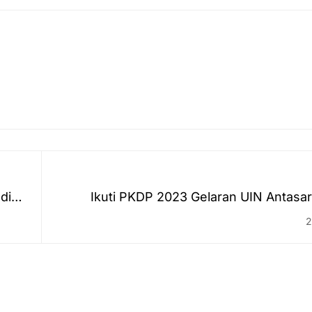
di
Ikuti PKDP 2023 Gelaran UIN Antasar
UINSI: Acaranya Luar Biasa, Panitianya Lu
2
Tempatnya Lua