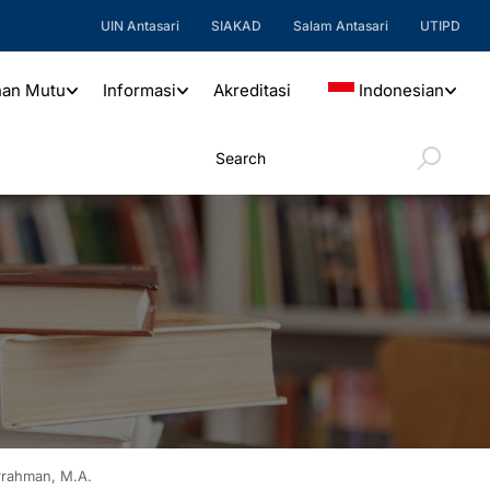
UIN Antasari
SIAKAD
Salam Antasari
UTIPD
nan Mutu
Informasi
Akreditasi
Indonesian
urrahman, M.A.