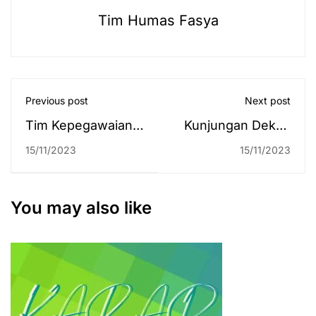
Tim Humas Fasya
Previous post
Next post
Tim Kepegawaian
Kunjungan Dekan
UIN Antasari,
Fakultas Hukum
15/11/2023
15/11/2023
Maksimal Dampingi
UNISKA MAB ke
Tes CPNS 2023
Fakultas Syariah
UIN Antasari
You may also like