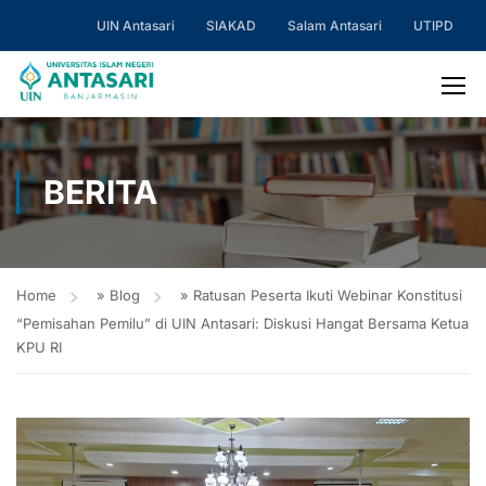
UIN Antasari
SIAKAD
Salam Antasari
UTIPD
BERITA
Home
»
Blog
»
Ratusan Peserta Ikuti Webinar Konstitusi
“Pemisahan Pemilu” di UIN Antasari: Diskusi Hangat Bersama Ketua
KPU RI