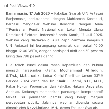
Post Views:
410
Banjarmasin, 17 Juli 2025
– Fakultas Syariah UIN Antasari
Banjarmasin, berkolaborasi dengan Mahkamah Konstitusi,
berhasil menggelar Webinar Konstitusi dengan tema
““Pemisahan Pemilu Nasional dan Lokal: Menata Ulang
Demokrasi Elektoral Indonesia” pada Kamis, 17 Juli 2025.
Webinar yang diadakan di Aula Zapri Zamzam Kampus 1
UIN Antasari ini berlangsung semarak dari pukul 10.00
hingga 12.00 WITA, dengan partisipasi aktif dari 50 peserta
luring dan 796 peserta daring.
Dua tokoh kunci dalam ranah kepemiluan dan hukum
menjadi narasumber utama:
Mochammad Afifuddin,
S.Th.I., M.Si.
, selaku Ketua Komisi Pemilihan Umum (KPU)
Periode 2024-2027, dan
Dr. Khairul Fahmi, S.H., M.H.
,
Pakar Hukum Kepemiluan dari Fakultas Hukum Universitas
Andalas. Keduanya memberikan pandangan komprehensif
terkait isu pemisahan pemilu yang kerap menjadi
perdebatan publik. Jalannya webinar dipandu secara
dinamis oleh
Novy Listiana, MH.
, dosen Fakultas Syariah.