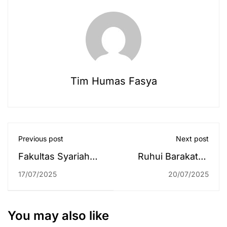
Tim Humas Fasya
Previous post
Next post
Fakultas Syariah
Ruhui Barakatan
UIN Antasari Lepas
Edisi 19 Juli 2025
17/07/2025
20/07/2025
70 Sarjana Hukum
Baru, Dekan
Ingatkan
You may also like