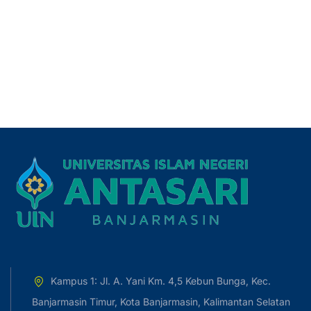
Kampus 1: Jl. A. Yani Km. 4,5 Kebun Bunga, Kec.
Banjarmasin Timur, Kota Banjarmasin, Kalimantan Selatan