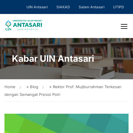
UIN Antasari
SIAKAD
Salam Antasari
UTIPD
Kabar UIN Antasari
Home
»
Blog
»
Rektor Prof. Mujiburrahman Terkesan
dengan Semangat Presisi Polri