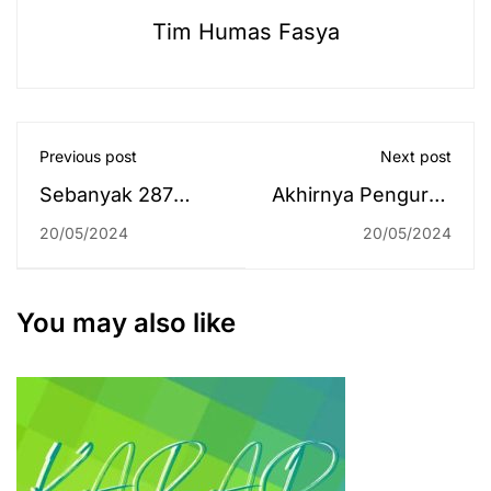
Tim Humas Fasya
Previous post
Next post
Sebanyak 287
Akhirnya Pengurus
Dosen Ikuti
Baru DEMA UIN
20/05/2024
20/05/2024
Seminar Wawasan
Antasari Dilantik,
Integrasi Ilmu
Abdurrahman Siap
Umum dan
Wujudkan Misi
You may also like
Keagamaan
Kebangkitan