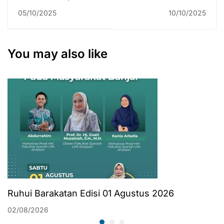
Aset Disorot
Penulisan Fikih
05/10/2025
10/10/2025
Akademisi:
Mazhab Hanbali
Perlindungan Pihak
Ketiga
You may also like
Dipertanyakan
Ruhui Barakatan Edisi 01 Agustus 2026
02/08/2026