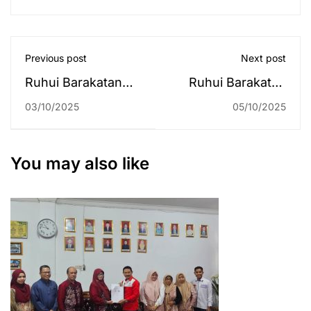
Previous post
Next post
Ruhui Barakatan
Ruhui Barakatan
Edisi 27 September
Edisi 04 Oktober
03/10/2025
05/10/2025
2025
2025
You may also like