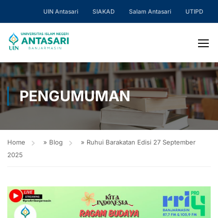
UIN Antasari
SIAKAD
Salam Antasari
UTIPD
PENGUMUMAN
Home
»
Blog
»
Ruhui Barakatan Edisi 27 September
2025