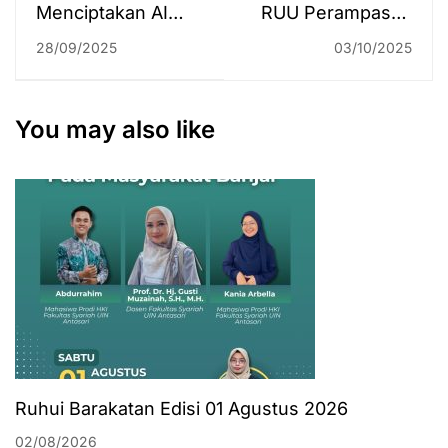
Menciptakan AI
RUU Perampasan
yang Beretika:
Aset Disorot
28/09/2025
03/10/2025
Fakultas Syariah
Akademisi:
Luncurkan
Perlindungan Pihak
Pedoman Resmi
Ketiga
You may also like
Dipertanyakan
Ruhui Barakatan Edisi 01 Agustus 2026
02/08/2026