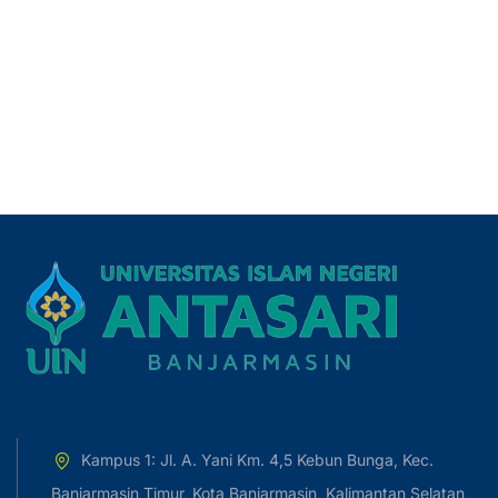
Kampus 1: Jl. A. Yani Km. 4,5 Kebun Bunga, Kec.
Banjarmasin Timur, Kota Banjarmasin, Kalimantan Selatan