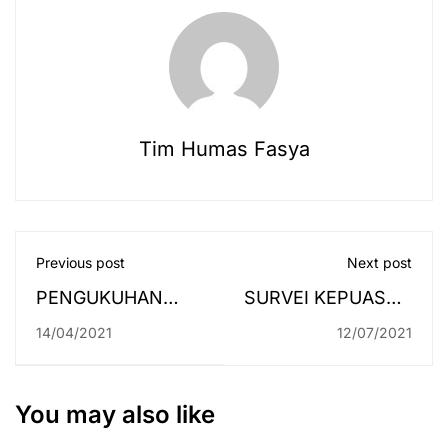
Tim Humas Fasya
Previous post
Next post
PENGUKUHAN
SURVEI KEPUASAN
PROF. MASYITHAH
MAHASISWA
14/04/2021
12/07/2021
GURU BESAR
TERHADAP
FAKULTAS
PEMBELAJARAN
SYARIAH UIN
DARING
You may also like
ANTASARI
SEMESTER GENAP