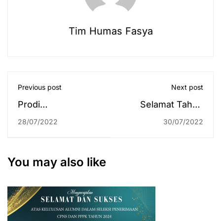
Tim Humas Fasya
Previous post
Next post
Prodi
Selamat Tahun
Perbandingan
Baru Islam 1
28/07/2022
30/07/2022
Mazhab Capai Skor
Muharram 1444 H
Tertinggi Sinta se-
UIN Antasari
You may also like