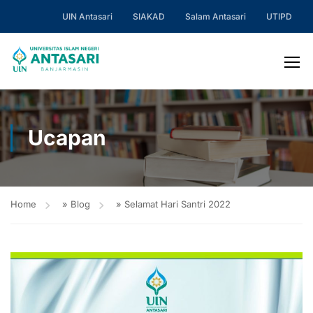
UIN Antasari
SIAKAD
Salam Antasari
UTIPD
Ucapan
Home
»
Blog
»
Selamat Hari Santri 2022