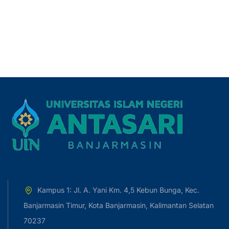
Kampus 1: Jl. A. Yani Km. 4,5 Kebun Bunga, Kec.
Banjarmasin Timur, Kota Banjarmasin, Kalimantan Selatan
70237