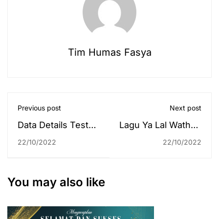
Tim Humas Fasya
Previous post
Next post
Data Details Test
Lagu Ya Lal Wathon
Score Drops
Menggema di UIN
22/10/2022
22/10/2022
Antasari
(Peringatan Hari
Santri 2022)
You may also like