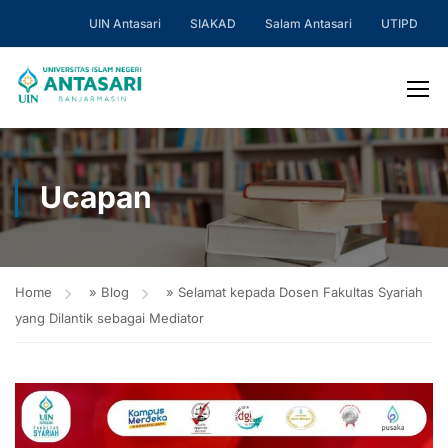
UIN Antasari
SIAKAD
Salam Antasari
UTIPD
Ucapan
Home
»
Blog
»
Selamat kepada Dosen Fakultas Syariah
yang Dilantik sebagai Mediator