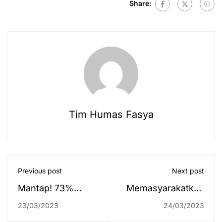
Share:
Tim Humas Fasya
Previous post
Next post
Mantap! 73%
Memasyarakatkan
Lulusan UIN
Ekonomi Syariah
23/03/2023
24/03/2023
Antasari Terserap
dan Mensyariahkan