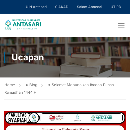
UIN Antasari
SIAKAD
Salam Antasari
UTIPD
Ucapan
Home
»
Blog
»
Selamat Menunaikan Ibadah Puasa
Ramadhan 1444 H