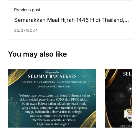
Previous post
Semarakkan Maal Hijrah 1446 H di Thailand,
Mahasiswi KKN Internasional Nyanyikan Lagu
25/07/2024
Banjar
You may also like