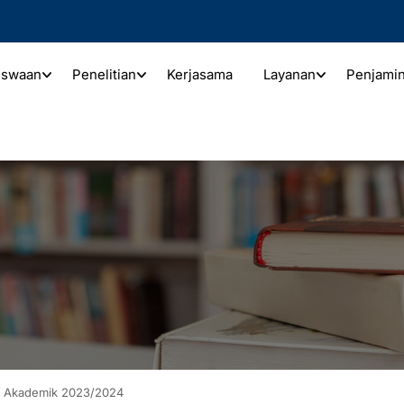
iswaan
Penelitian
Kerjasama
Layanan
Penjami
n Akademik 2023/2024