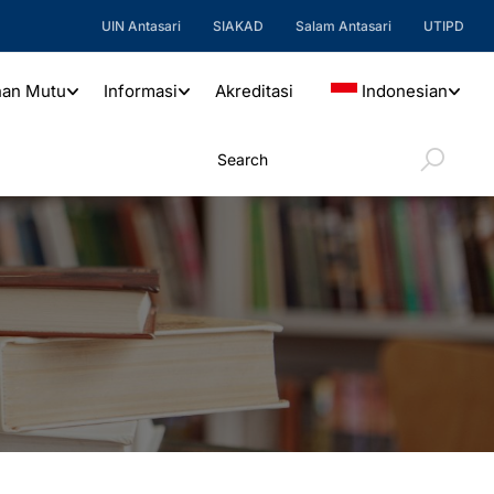
UIN Antasari
SIAKAD
Salam Antasari
UTIPD
nan Mutu
Informasi
Akreditasi
Indonesian