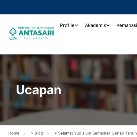
Profile
Akademik
Kemahas
Ucapan
Home
»
Blog
»
Selamat Yudisium Semester Genap Tahu