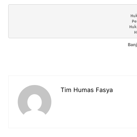
Hu
Pe
Huk
H
Banj
Tim Humas Fasya