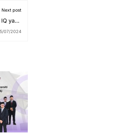
Next post
 IQ yang
butuhkan
5/07/2024