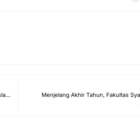
slam
Menjelang Akhir Tahun, Fakultas Sya
Antasari Lahirkan 139 Sarjana Hu