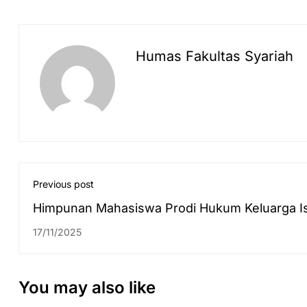
Humas Fakultas Syariah
Previous post
Himpunan Mahasiswa Prodi Hukum Keluarga I
Sukses Selenggarakan Family Law Festival &
17/11/2025
Peringatan Harlah HKI ke-57
You may also like