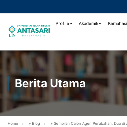
Profile
Akademik
Kemahas
Berita Utama
Home
»
Blog
»
Sembilan Calon Agen Perubahan. Dua di An