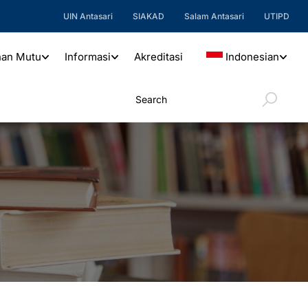
UIN Antasari
SIAKAD
Salam Antasari
UTIPD
nan Mutu
Informasi
Akreditasi
Indonesian