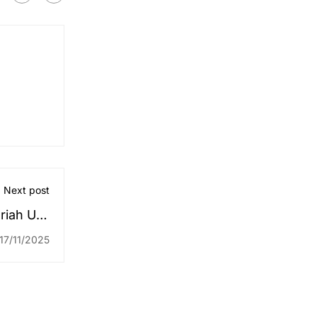
Next post
riah UIN
kum Baru
17/11/2025