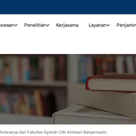
iswaan
Penelitian
Kerjasama
Layanan
Penjami
taranya dari Fakultas Syariah UIN Antasari Banjarmasin.