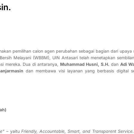
in.
ksanakan pemilihan calon agen perubahan sebagai bagian dari upay
i Bersih Melayani (WBBM), UIN Antasari telah menetapkan sembila
i mereka. Dua di antaranya,
Muhammad Husni, S.H.
dan
Adi Wa
Banjarmasin
dan membawa visi layanan yang berbasis digital s
ah)
ce”
– yaitu
Friendly, Accountable, Smart, and Transparent Service.