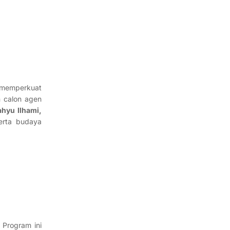
a memperkuat
n calon agen
hyu Ilhami,
erta budaya
Program ini