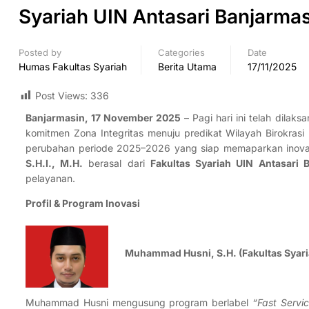
Syariah UIN Antasari Banjarmas
Posted by
Categories
Date
Humas Fakultas Syariah
Berita Utama
17/11/2025
Post Views:
336
Banjarmasin, 17 November 2025
– Pagi hari ini telah dila
komitmen Zona Integritas menuju predikat Wilayah Birokras
perubahan periode 2025–2026 yang siap memaparkan inovas
S.H.I., M.H.
berasal dari
Fakultas Syariah UIN Antasari 
pelayanan.
Profil & Program Inovasi
Muhammad Husni, S.H. (Fakultas Syari
Muhammad Husni mengusung program berlabel
“Fast Servi