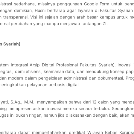
inistrasi sederhana, misalnya penggunaan Google Form untuk peng
gan demikian, Husni berharap agar layanan di Fakultas Syariah
ransparansi. Visi ini sejalan dengan arah besar kampus untuk men
internal perubahan yang mampu menjawab tantangan ZI.
s Syariah)
Integrasi Arsip Digital Profesional Fakultas Syariah). Inovasi i
ntegrasi, demi efisiensi, keamanan data, dan mendukung konsep paper
 dan modern dalam pengelolaan administrasi dan dokumentasi. Prog
ningkatkan pelayanan berbasis digital.
yati, S.Ag., M.M., menyampaikan bahwa dari 12 calon yang mendaf
saing mempresentasikan inovasi mereka secara terbuka. Sedangkan
tugas ini bukan ringan, namun jika dilaksanakan dengan baik, akan 
ri berharap dapat mempertahankan predikat Wilayah Bebas Korup