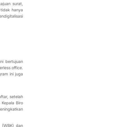
ajuan surat,
 tidak hanya
digitalisasi
ni bertujuan
less office.
ram ini juga
tar, setelah
 Kepala Biro
meningkatkan
si (WBK) dan