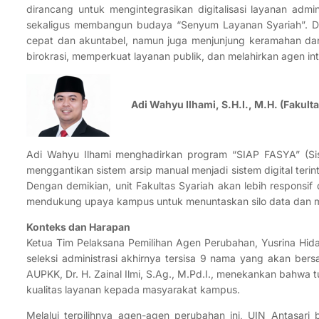
dirancang untuk mengintegrasikan digitalisasi layanan adm
sekaligus membangun budaya “Senyum Layanan Syariah”. Den
cepat dan akuntabel, namun juga menjunjung keramahan dan t
birokrasi, memperkuat layanan publik, dan melahirkan agen 
Adi Wahyu Ilhami, S.H.I., M.H. (Fakulta
Adi Wahyu Ilhami menghadirkan program “SIAP FASYA” (Sistem 
menggantikan sistem arsip manual menjadi sistem digital teri
Dengan demikian, unit Fakultas Syariah akan lebih responsif
mendukung upaya kampus untuk menuntaskan silo data dan me
Konteks dan Harapan
Ketua Tim Pelaksana Pemilihan Agen Perubahan, Yusrina Hida
seleksi administrasi akhirnya tersisa 9 nama yang akan ber
AUPKK, Dr. H. Zainal Ilmi, S.Ag., M.Pd.I., menekankan bahwa 
kualitas layanan kepada masyarakat kampus.
Melalui terpilihnya agen-agen perubahan ini, UIN Antasa