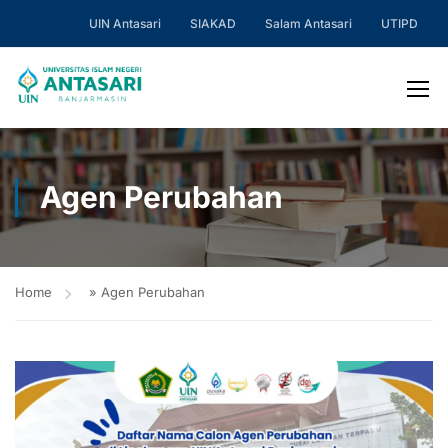
UIN Antasari
SIAKAD
Salam Antasari
UTIPD
Agen Perubahan
Home
»
Agen Perubahan