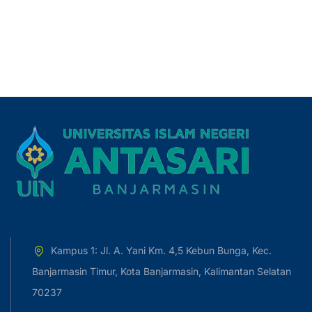
Kampus 1: Jl. A. Yani Km. 4,5 Kebun Bunga, Kec.
Banjarmasin Timur, Kota Banjarmasin, Kalimantan Selatan
70237