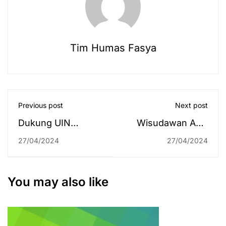
Tim Humas Fasya
Previous post
Next post
Dukung UIN
Wisudawan Asal
Antasari Sambut
Malaysia: Jadilah
27/04/2024
27/04/2024
IKN, Gubernur
Kita Permata, Pulau
Serahkan Hibah
Penuh Khazanah,
Rp1,5 Miliar
dan Terawang di
You may also like
Angkasa