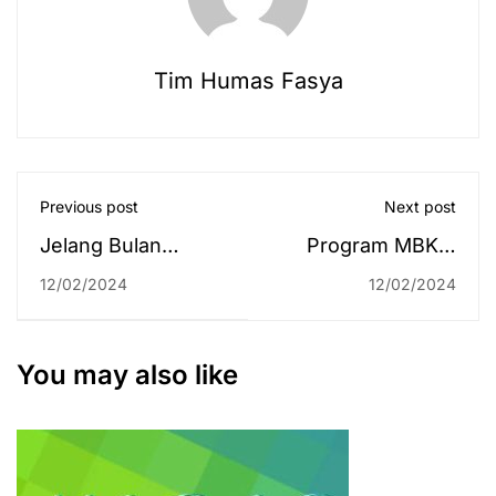
Tim Humas Fasya
Previous post
Next post
Jelang Bulan
Program MBKM
Puasa, LP2M
Antarkampus
12/02/2024
12/02/2024
Siapkan KKN Edisi
Dimulai, Mahasiswa
Ramadan 1445 H
UIN Antasari Bisa
Merasakan Kuliah
You may also like
di UMB dan Uniska