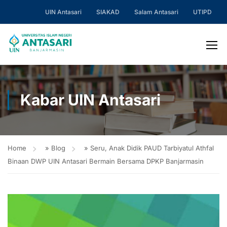
UIN Antasari
SIAKAD
Salam Antasari
UTIPD
Kabar UIN Antasari
Home
»
Blog
»
Seru, Anak Didik PAUD Tarbiyatul Athfal
Binaan DWP UIN Antasari Bermain Bersama DPKP Banjarmasin