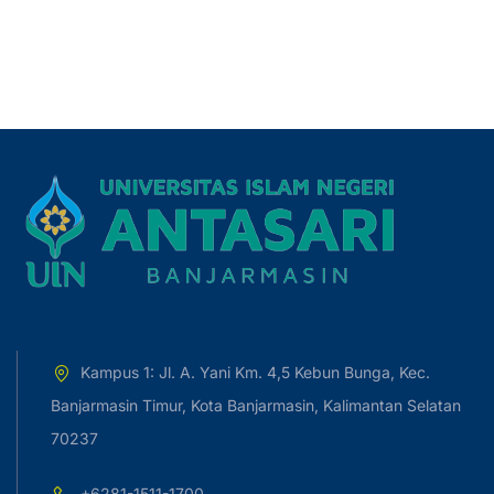
Kampus 1: Jl. A. Yani Km. 4,5 Kebun Bunga, Kec.
Banjarmasin Timur, Kota Banjarmasin, Kalimantan Selatan
70237
+6281-1511-1700