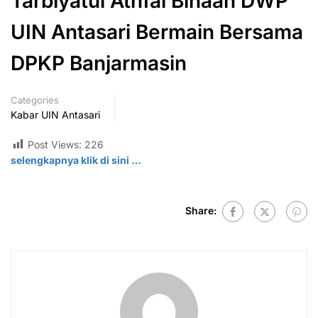
Tarbiyatul Athfal Binaan DWP
UIN Antasari Bermain Bersama
DPKP Banjarmasin
Categories
Kabar UIN Antasari
Post Views:
226
selengkapnya klik di
sini
…
Share: