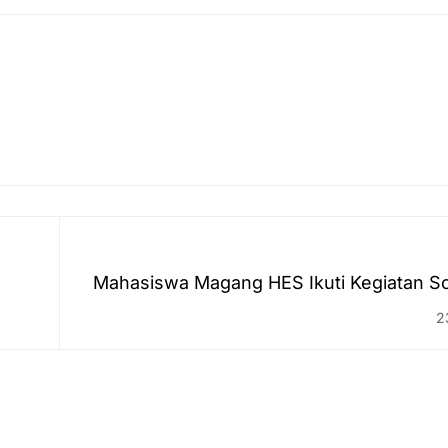
Mahasiswa Magang HES Ikuti Kegiatan Sos
la,
Pemberdayaan K
2
ti