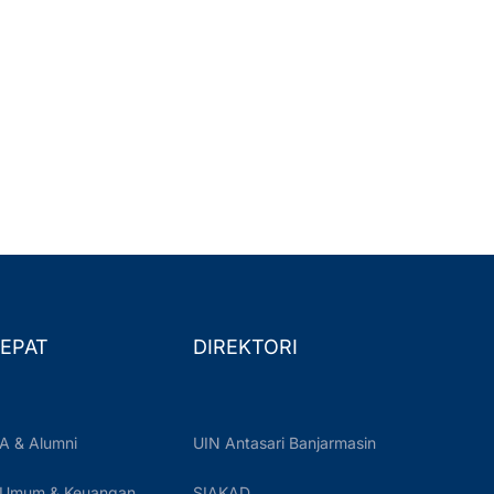
EPAT
DIREKTORI
A & Alumni
UIN Antasari Banjarmasin
 Umum & Keuangan
SIAKAD