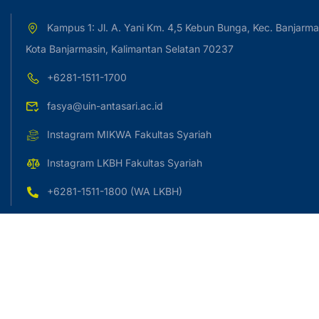
Kampus 1: Jl. A. Yani Km. 4,5 Kebun Bunga, Kec. Banjarma
Kota Banjarmasin, Kalimantan Selatan 70237
+6281-1511-1700
fasya@uin-antasari.ac.id
Instagram MIKWA Fakultas Syariah
Instagram LKBH Fakultas Syariah
+6281-1511-1800 (WA LKBH)
Copyright © 2023 UIN Antasari Banjarmasin