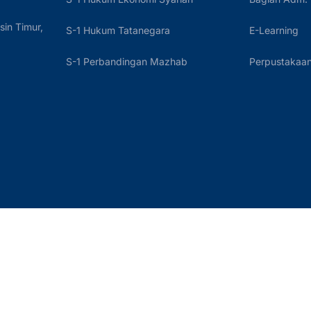
sin Timur,
S-1 Hukum Tatanegara
E-Learning
S-1 Perbandingan Mazhab
Perpustakaan 