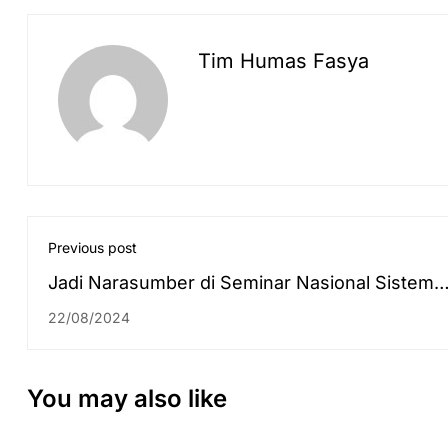
Tim Humas Fasya
Previous post
Jadi Narasumber di Seminar Nasional Sistem
Istinbat Hukum Islam, Dr. K.H. Ulil Abshar Abdal
22/08/2024
M.A.: Praktik Istbatul Hilal di Indonesia Mengiku
Tradisi para Ulama Masa Kekhalifahan
You may also like