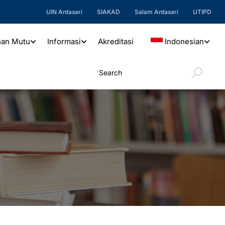
UIN Antasari
SIAKAD
Salam Antasari
UTIPD
nan Mutu
Informasi
Akreditasi
Indonesian