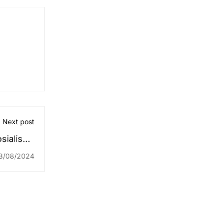
Next post
ialisasi
onsumen
3/08/2024