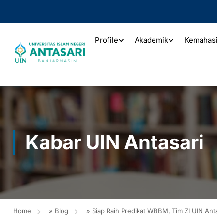
Profile
Akademik
Kemahas
Kabar UIN Antasari
Home
»
Blog
»
Siap Raih Predikat WBBM, Tim ZI UIN Anta