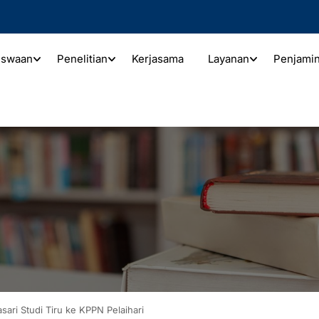
iswaan
Penelitian
Kerjasama
Layanan
Penjami
sari Studi Tiru ke KPPN Pelaihari