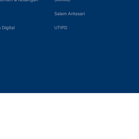
Salam Antasari
Digital
UTIPD