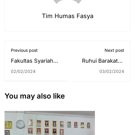
Tim Humas Fasya
Previous post
Next post
Fakultas Syariah
Ruhui Barakatan
Adakan Yudisium
Pro 4 FM 87,7 RRI
02/02/2024
03/02/2024
Sarjana Strata Satu
Banjarmasin pada
(S-1) Semester
03 Februari 2024
Ganjil T.A.
You may also like
2023/2024 Periode
ke-2