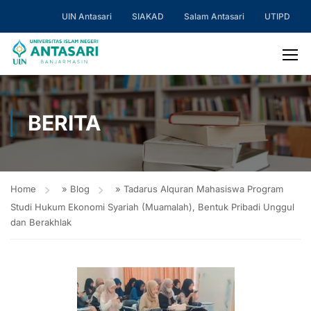
UIN Antasari
SIAKAD
Salam Antasari
UTIPD
BERITA
Home
»
Blog
»
Tadarus Alquran Mahasiswa Program
Studi Hukum Ekonomi Syariah (Muamalah), Bentuk Pribadi Unggul
dan Berakhlak