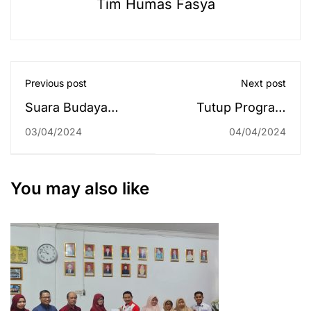
Tim Humas Fasya
Previous post
Next post
Suara Budaya
Tutup Program
Nusantara RRI Pro
KKN di Desa Batu
03/04/2024
04/04/2024
4 Network pada 04
Hayam, para
April 2024
Mahasiswa
Bagikan Banyak
You may also like
Hadiah Lomba