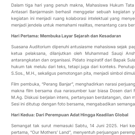
Dalam tiga hari yang penuh makna, Mahasiswa Hukum Tat
Antasari Banjarmasin berhasil menggelar sebuah kegiatan y
kegiatan ini menjadi ruang kolaborasi intelektual yang meny
menjadi jendela untuk memahami realitas, menantang cara be
Hari Pertama: Membuka Layar Sejarah dan Kesadaran
Suasana Auditorium dipenuhi antusiasme mahasiswa sejak pag
ketua pelaksana, dilanjutkan oleh Muhammad Sauqi Ans
antarangkatan dan organisasi. Pidato inspiratif dari Bapak Su
hukum tak melulu dari teks, tetapi juga dari konteks. Penut
S.Sos., M.H., sekaligus pemotongan pita, menjadi simbol dimul
Film pembuka, “Perang Banjar”, menghadirkan narasi perjuan
makna film bersama dua narasumber luar biasa Dosen dari Fa
M.Ag. Diskusi berjalan intens, pertanyaan berdatangan, dan ma
Sesi ini ditutup dengan foto bersama, mengabadikan semangat
Hari Kedua: Dari Perempuan Adat Hingga Keadilan Global
Semangat tak surut memasuki Sabtu, 14 Juni 2025. Hari k
pertama, “Our Mothers’ Land”, menyentuh perjuangan peremp