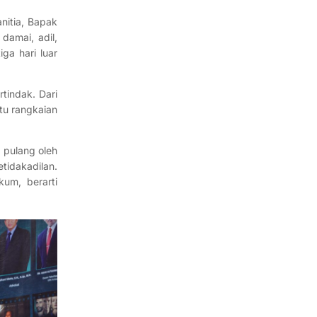
nitia, Bapak
damai, adil,
ga hari luar
tindak. Dari
atu rangkaian
 pulang oleh
tidakadilan.
um, berarti