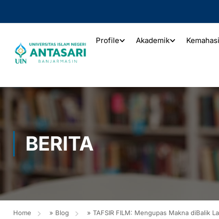
Profile
Akademik
Kemahas
BERITA
Home
»
Blog
»
TAFSIR FILM: Mengupas Makna diBalik La