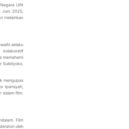
 Negara UIN
5 Juni 2025,
an melainkan
waihi selaku
kolaboratif
ahwa memahami
 Sulistyoko,
jak mengupas
or Ipansyah,
n dalam film.
ndalam. Film
eratori oleh