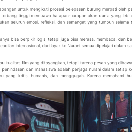
pangan untuk mengikuti prosesi pelepasan burung merpati oleh pa
tu terbang tinggi membawa harapan-harapan akan dunia yang lebih 
an seluruh emosi, refleksi, dan semangat yang tumbuh selama ti
nya bisa berpikir logis, tetapi juga bisa merasa, membaca, dan ber
eadilan internasional, dari layar ke Nurani semua dipelajari dalam s
au kualitas film yang ditayangkan, tetapi karena pesan yang dibawa
penindasan dan mahasiswa adalah penjaga nurani dalam setiap ke
aru yang kritis, humanis, dan menggugah. Karena memahami huk