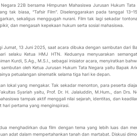
a Negara 22B bersama Himpunan Mahasiswa Jurusan Hukum Tata
ang tak biasa, “Tafsir Film”. Diselenggarakan pada tanggal 13–1
egarkan, sekaligus menggugah nurani. Film tak lagi sekadar tonton
rpikir, dan mengasah kepekaan hukum serta sosial mahasiswa.
i Jumat, 13 Juni 2025, saat acara dibuka dengan sambutan dari Ba
hari selaku Ketua HMJ HTN. Keduanya menyuarakan semangat 
laiman Kurdi, S.Ag., M.S.I., sebagai inisiator acara, menyiratkan b
up sambutan oleh Ketua Jurusan Hukum Tata Negara yaitu Bapak Arie
ainya petualangan sinematik selama tiga hari ke depan.
gan lokal yang mengakar. Tak sekadar menonton, para peserta dia
kultas Syariah yaitu, Prof. Dr. H. Jalaluddin, M.Hum
.
, dan Drs. N
hasiswa tampak aktif menggali nilai sejarah, identitas, dan keadila
 hari pertama yang menginspirasi.
edua menghadirkan dua film dengan tema yang lebih luas dan me
uan adat dalam mempertahankan tanah dan martabat. Diskusi dimod