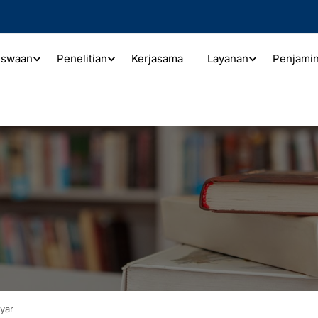
iswaan
Penelitian
Kerjasama
Layanan
Penjami
yar