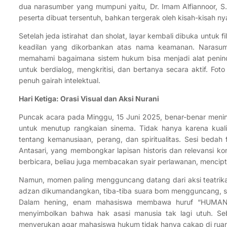
dua narasumber yang mumpuni yaitu, Dr. Imam Alfiannoor, S.A
peserta dibuat tersentuh, bahkan tergerak oleh kisah-kisah n
Setelah jeda istirahat dan sholat, layar kembali dibuka untu
keadilan yang dikorbankan atas nama keamanan. Narasumbe
memahami bagaimana sistem hukum bisa menjadi alat penind
untuk berdialog, mengkritisi, dan bertanya secara aktif. 
penuh gairah intelektual.
Hari Ketiga: Orasi Visual dan Aksi Nurani
Puncak acara pada Minggu, 15 Juni 2025, benar-benar menin
untuk menutup rangkaian sinema. Tidak hanya karena kuali
tentang kemanusiaan, perang, dan spiritualitas. Sesi bedah f
Antasari, yang membongkar lapisan historis dan relevansi ko
berbicara, beliau juga membacakan syair perlawanan, mencipt
Namun, momen paling mengguncang datang dari aksi teatri
adzan dikumandangkan, tiba-tiba suara bom mengguncang, sa
Dalam hening, enam mahasiswa membawa huruf “HUMAN
menyimbolkan bahwa hak asasi manusia tak lagi utuh. Seb
menyerukan agar mahasiswa hukum tidak hanya cakap di ruang