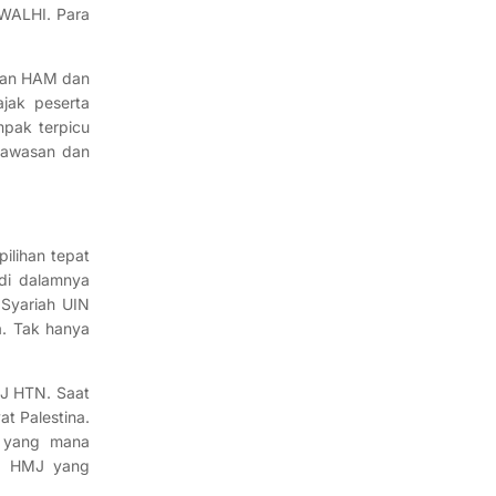
 WALHI. Para
aran HAM dan
jak peserta
mpak terpicu
 wawasan dan
ilihan tepat
 di dalamnya
 Syariah UIN
a. Tak hanya
MJ HTN. Saat
t Palestina.
 yang mana
ua HMJ yang