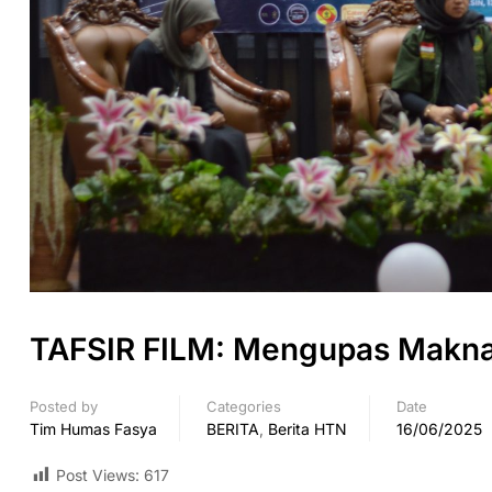
TAFSIR FILM: Mengupas Makna 
Posted by
Categories
Date
Tim Humas Fasya
BERITA
,
Berita HTN
16/06/2025
Post Views:
617