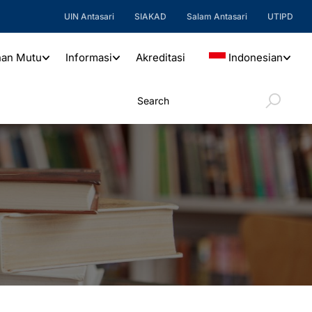
UIN Antasari
SIAKAD
Salam Antasari
UTIPD
nan Mutu
Informasi
Akreditasi
Indonesian