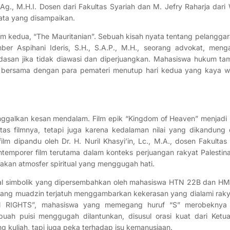
g., M.H.I. Dosen dari Fakultas Syariah dan M. Jefry Raharja dari
yata yang disampaikan.
k film kedua, “The Mauritanian”. Sebuah kisah nyata tentang pelangg
r Aspihani Ideris, S.H., S.A.P., M.H., seorang advokat, menga
asan jika tidak diawasi dan diperjuangkan. Mahasiswa hukum ta
Foto bersama dengan para pemateri menutup hari kedua yang kaya
ggalkan kesan mendalam. Film epik “Kingdom of Heaven” menjadi p
tas filmnya, tetapi juga karena kedalaman nilai yang dikandung
ilm dipandu oleh Dr. H. Nuril Khasyi’in, Lc., M.A., dosen Fakultas
ntemporer film terutama dalam konteks perjuangan rakyat Palestin
akan atmosfer spiritual yang menggugah hati.
kal simbolik yang dipersembahkan oleh mahasiswa HTN 22B dan H
ng muadzin terjatuh menggambarkan kekerasan yang dialami rakya
 RIGHTS”, mahasiswa yang memegang huruf “S” merobeknya
uah puisi menggugah dilantunkan, disusul orasi kuat dari Ket
 kuliah, tapi juga peka terhadap isu kemanusiaan.