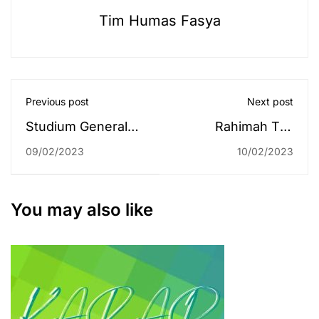
Tim Humas Fasya
Previous post
Next post
Studium Generale
Rahimah Tak
Fakultas Syariah
Menyangka
09/02/2023
10/02/2023
Semester Genap
Dipromosikan Jadi
Tahun Akademik
Kabag di FTK
2022/2023
You may also like