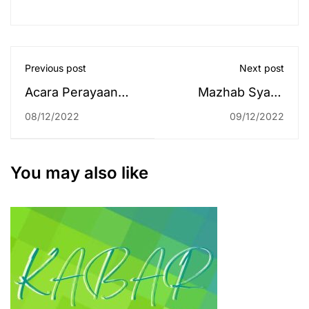
Previous post
Next post
Acara Perayaan
Mazhab Syafi’i
Dies Natalis ke-10
Banyak Diterapkan
08/12/2022
09/12/2022
Program Studi HES
di Negara
Resmi Ditutup
Serumpun Melayu
You may also like