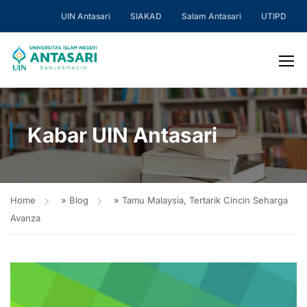
UIN Antasari
SIAKAD
Salam Antasari
UTIPD
Kabar UIN Antasari
Home
»
Blog
»
Tamu Malaysia, Tertarik Cincin Seharga
Avanza