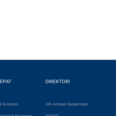
EPAT
DIREKTORI
A & Alumni
UIN Antasari Banjarmasin
 Umum & Keuangan
SIAKAD