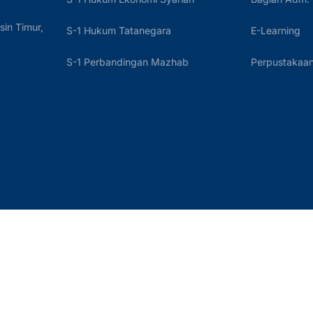
sin Timur,
S-1 Hukum Tatanegara
E-Learning
S-1 Perbandingan Mazhab
Perpustakaan 