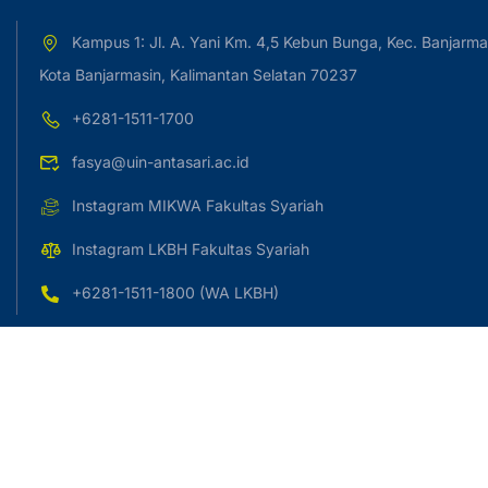
Kampus 1: Jl. A. Yani Km. 4,5 Kebun Bunga, Kec. Banjarma
Kota Banjarmasin, Kalimantan Selatan 70237
+6281-1511-1700
fasya@uin-antasari.ac.id
Instagram MIKWA Fakultas Syariah
Instagram LKBH Fakultas Syariah
+6281-1511-1800 (WA LKBH)
Copyright © 2023 UIN Antasari Banjarmasin