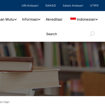
UIN Antasari
SIAKAD
Salam Antasari
UTIPD
nan Mutu
Informasi
Akreditasi
Indonesian
m Hari