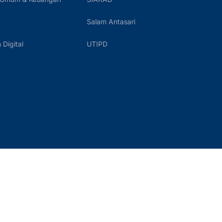
Salam Antasari
Digital
UTIPD