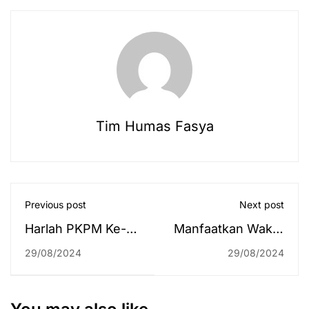
Tim Humas Fasya
Previous post
Next post
Harlah PKPM Ke-9:
Manfaatkan Waktu
"Perkuat Tali
Kosong di Sela
29/08/2024
29/08/2024
Silaturahmi Untuk
Kegiatan Dinas,
Wujudkan PKPM
Pimpinan UIN
yang Berkemajuan"
Antasari Belajar