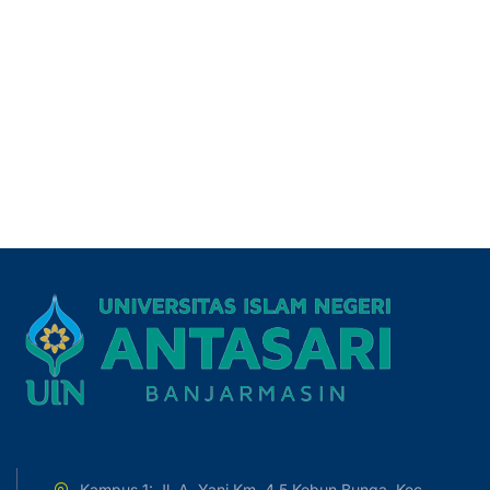
Kampus 1: Jl. A. Yani Km. 4,5 Kebun Bunga, Kec.