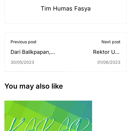
Tim Humas Fasya
Previous post
Next post
Dari Balikpapan,
Rektor UIN
Sekeluarga Antar
Antasari Saksikan
30/05/2023
01/06/2023
Amelia Ikuti UM-
Langsung
PTKIN 2023 di
Peresmian Kampus
Kampus 2
2 oleh Menteri
You may also like
Agama RI di Banten