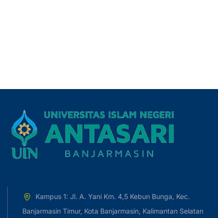
Kampus 1: Jl. A. Yani Km. 4,5 Kebun Bunga, Kec.
Banjarmasin Timur, Kota Banjarmasin, Kalimantan Selatan