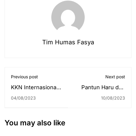
Tim Humas Fasya
Previous post
Next post
KKN Internasional
Pantun Haru dan
2023 di Thailand
Derai Air Mata di
04/08/2023
10/08/2023
Resmi Ditutup,
Penjemputan
Mahasiswa: Ini
Mahasiswa KKN
akan Menjadi
Internasional
You may also like
Pengalaman
Thailand Selatan