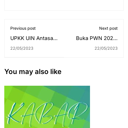
Previous post
Next post
UPKK UIN Antasari
Buka PWN 2023,
Ajak Mahasiswa
Menag: Pramuka
22/05/2023
22/05/2023
Petakan Jalan
PTKN Harus
Menggapai Impian
Adaptif Rawat
Keberagaman dan
You may also like
Perdamaian