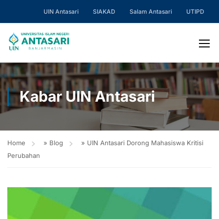
UIN Antasari
SIAKAD
Salam Antasari
UTIPD
Kabar UIN Antasari
Home
»
Blog
»
UIN Antasari Dorong Mahasiswa Kritisi
Perubahan