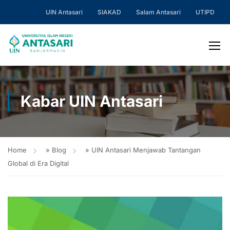
UIN Antasari
SIAKAD
Salam Antasari
UTIPD
Kabar UIN Antasari
Home
»
Blog
»
UIN Antasari Menjawab Tantangan
Global di Era Digital