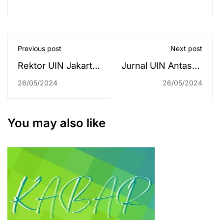
Previous post
Next post
Rektor UIN Jakarta
Jurnal UIN Antasari
Gantikan Rektor
Raih Scopus, Buah
26/05/2024
26/05/2024
UIN Antasari
Manis Pekerjaan
sebagai Presiden
dari Hati
AIUA
You may also like