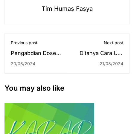
Tim Humas Fasya
Previous post
Next post
Pengabdian Dosen
Ditanya Cara UIN
di Makkah, Dekan
Antasari Bebas dari
20/08/2024
21/08/2024
Dr. H. Hamdan,
Korupsi, Rektor
M.Pd. Paparkan
Ajak 1.797 Peserta
Pubertas
PBAK Mendoakan
You may also like
Perspektif Fisiologi
Raih WBBM di
dan Psikologi
2024
Pendidikan