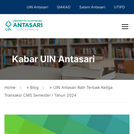
UIN Antasari
SIAKAD
Salam Antasari
UTIPD
Kabar UIN Antasari
Home
»
Blog
»
UIN Antasari Raih Terbaik Ketiga
Transaksi CMS Semester I Tahun 2024