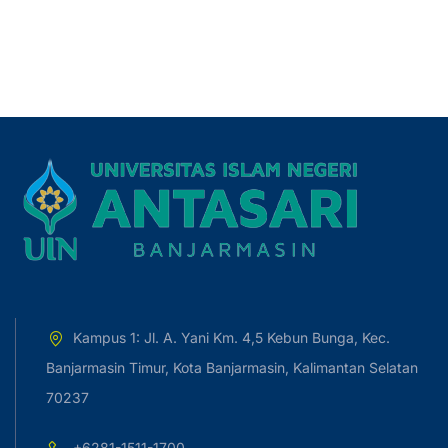
Kampus 1: Jl. A. Yani Km. 4,5 Kebun Bunga, Kec.
Banjarmasin Timur, Kota Banjarmasin, Kalimantan Selatan
70237
+6281-1511-1700