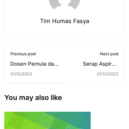
Tim Humas Fasya
Previous post
Next post
Dosen Pemula dari
Serap Aspirasi
Jawa Timur
Mahasiswa,
21/12/2022
21/12/2022
Berdatangan, Ikuti
Dekanat Fakultas
Penguatan
Syariah Berdialog
Kompetensi
dengan Perwakilan
You may also like
Gelaran UIN
Ormawa
Antasari