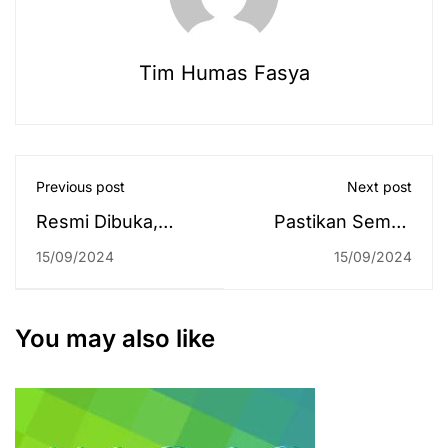
Tim Humas Fasya
Previous post
Next post
Resmi Dibuka,
Pastikan Semua
4.216 Mahasiswa
OK, Kontingen UIN
15/09/2024
15/09/2024
Ikuti Perkuliahan
Antasari Siap
Intensif UPB
Berlaga untuk
Semester Ganjil
BUAF ke-8 Tahun
You may also like
2024/2025
2024 di UIN
Samarinda