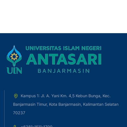
Kampus 1: Jl. A. Yani Km. 4,5 Kebun Bunga, Kec.
Banjarmasin Timur, Kota Banjarmasin, Kalimantan Selatan
70237
+6281-1511-1700