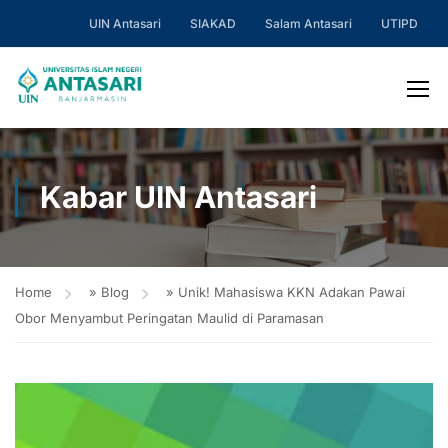
UIN Antasari
SIAKAD
Salam Antasari
UTIPD
Kabar UIN Antasari
Home
»
Blog
»
Unik! Mahasiswa KKN Adakan Pawai
Obor Menyambut Peringatan Maulid di Paramasan