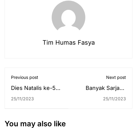
Tim Humas Fasya
Previous post
Next post
Dies Natalis ke-59,
Banyak Sarjana
UIN Antasari
Terseret Korupsi,
25/11/2023
25/11/2023
Berikan
Rektor Ajak Alumni
Penghargaan
Qana’ah
kepada Perwakilan
You may also like
BPKP Kalsel