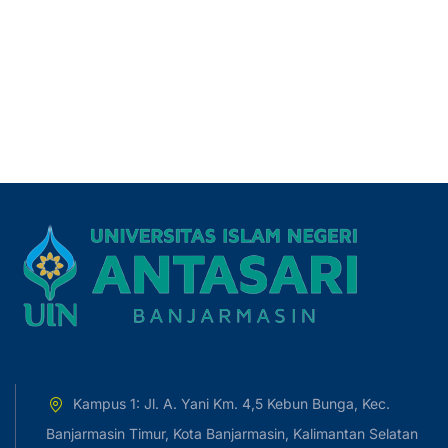
Kampus 1: Jl. A. Yani Km. 4,5 Kebun Bunga, Kec.
Banjarmasin Timur, Kota Banjarmasin, Kalimantan Selatan