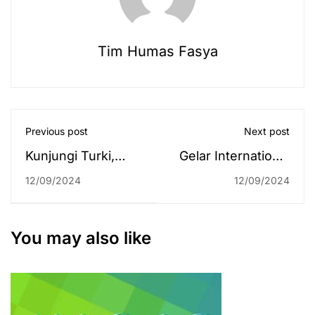
Tim Humas Fasya
Previous post
Next post
Kunjungi Turki,
Gelar International
Rektor Jalin Kerja
Guest Lecture,
12/09/2024
12/09/2024
Sama dengan
Prodi MPI Hadirkan
Istanbul
Niksah Uma, M.Pd.
Foundation for
dari Thailand
You may also like
Science and
Culture