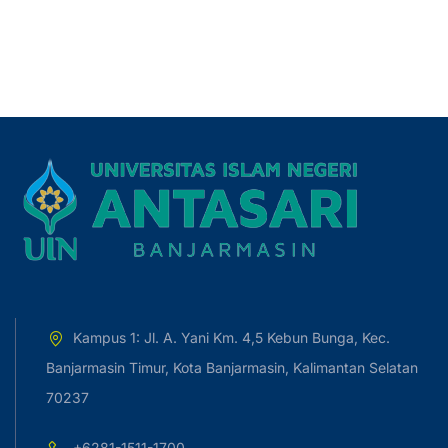
Kampus 1: Jl. A. Yani Km. 4,5 Kebun Bunga, Kec.
Banjarmasin Timur, Kota Banjarmasin, Kalimantan Selatan
70237
+6281-1511-1700