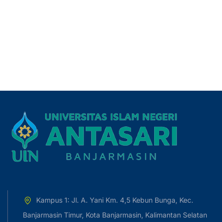
Kampus 1: Jl. A. Yani Km. 4,5 Kebun Bunga, Kec.
Banjarmasin Timur, Kota Banjarmasin, Kalimantan Selatan