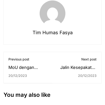
Tim Humas Fasya
Previous post
Next post
MoU dengan
Jalin Kesepakatan
Dewan Sengketa
Program KKN
20/12/2023
20/12/2023
Indonesia, Rektor:
dengan
Semoga UIN
Lapas/Rutan se-
Antasari Makin
Banua Enam,
You may also like
Berkontribusi bagi
Kadivpas: Kalau