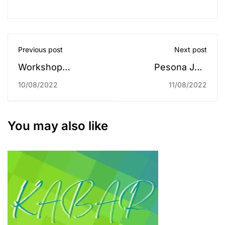
Previous post
Next post
Workshop
Pesona Jela
Kurikulum dan
Terpaksa Kandas
10/08/2022
11/08/2022
Konsorsium
di Final 2022
Keilmuan Dosen
Fakultas Syariah
You may also like
Tahun 2022