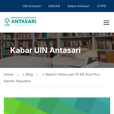
UIN Antasari
SIAKAD
Salam Antasari
UTIPD
Kabar UIN Antasari
Home
»
Blog
»
Waduh! Keterusan Pil KB Bisa Picu
Kanker Payudara