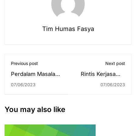
Tim Humas Fasya
Previous post
Next post
Perdalam Masalah
Rintis Kerjasama,
Perwakafan
Forum Dekan
07/06/2023
07/06/2023
Mahasiswa Prodi
Fakultas Syariah
Hukum Keluarga
dan Hukum PTKIN
Islam Lakukan
se-Indonesia
You may also like
Kunjungan Studi ke
Lakukan Kunjungan
BWI Provinsi
Kalimantan Selatan