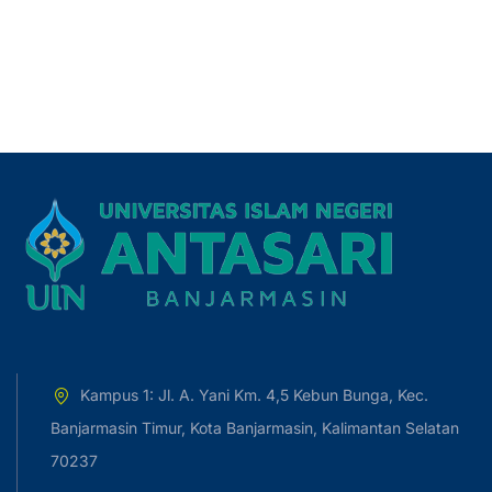
Kampus 1: Jl. A. Yani Km. 4,5 Kebun Bunga, Kec.
Banjarmasin Timur, Kota Banjarmasin, Kalimantan Selatan
70237